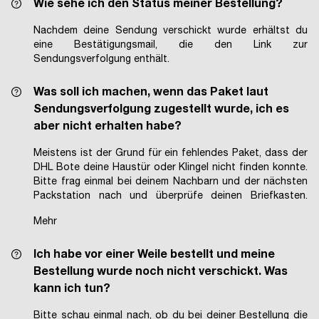
9,99 Euro | Frei ab 50 Euro
Wie sehe ich den Status meiner Bestellung?
Rest der Welt
19,99 Euro | Frei ab 100 Euro
Nachdem deine Sendung verschickt wurde erhältst du
Mögliche Zollgebühren oder Steuern müssen von dem
eine Bestätigungsmail, die den Link zur
Empfänger getragen werden.
Sendungsverfolgung enthält.
Was soll ich machen, wenn das Paket laut
Sendungsverfolgung zugestellt wurde, ich es
aber nicht erhalten habe?
Meistens ist der Grund für ein fehlendes Paket, dass der
DHL Bote deine Haustür oder Klingel nicht finden konnte.
Bitte frag einmal bei deinem Nachbarn und der nächsten
Packstation nach und überprüfe deinen Briefkasten.
Wenn das nicht hilft, wende dich an unseren
Mehr
Kundenservice
support@pomelo-co.de
und wir helfen
dir, dein Paket zu finden.
Ich habe vor einer Weile bestellt und meine
Bestellung wurde noch nicht verschickt. Was
kann ich tun?
Bitte schau einmal nach, ob du bei deiner Bestellung die