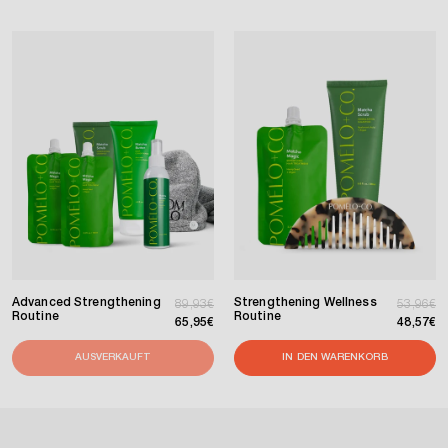
Advanced Strengthening
Strengthening Wellness
Normaler Preis
Verkaufspreis
Normaler
Verkaufs
89,93€
53,96€
Routine
Routine
65,95€
48,57€
AUSVERKAUFT
IN DEN WARENKORB