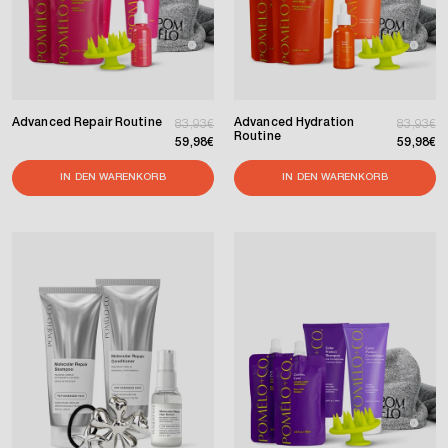
Advanced Repair Routine
Advanced Hydration
Normaler Preis
Verkaufspreis
Normaler
Verkaufs
83,93€
83,93€
Routine
59,98€
59,98€
IN DEN WARENKORB
IN DEN WARENKORB