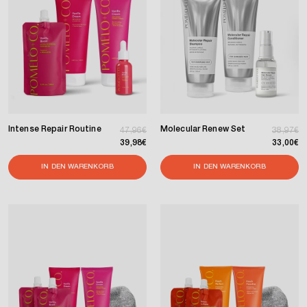
Intense Repair Routine
Molecular Renew Set
Normaler Preis
Verkaufspreis
Normaler
Verkaufs
47,96€
38,97€
39,98€
33,00€
IN DEN WARENKORB
IN DEN WARENKORB