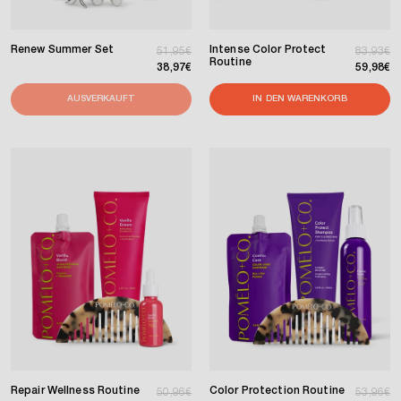
Renew Summer Set
Intense Color Protect
Normaler Preis
Verkaufspreis
Normaler
Verkaufs
51,95€
83,93€
Routine
38,97€
59,98€
AUSVERKAUFT
IN DEN WARENKORB
Repair Wellness Routine
Color Protection Routine
Normaler Preis
Verkaufspreis
Normaler
Verkaufs
50,96€
53,96€