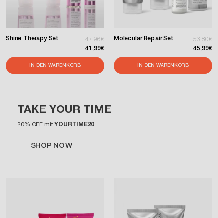
Shine Therapy Set
Molecular Repair Set
Normaler Preis
Verkaufspreis
Normaler
Verkaufs
47,96€
53,80€
41,99€
45,99€
IN DEN WARENKORB
IN DEN WARENKORB
TAKE YOUR TIME
20% OFF mit
YOURTIME20
SHOP NOW