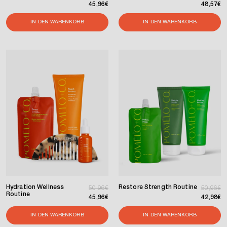
45,96€
48,57€
IN DEN WARENKORB
IN DEN WARENKORB
Hydration Wellness
Restore Strength Routine
Normaler Preis
Verkaufspreis
Normaler
Verkaufs
50,96€
50,96€
Routine
45,96€
42,98€
IN DEN WARENKORB
IN DEN WARENKORB